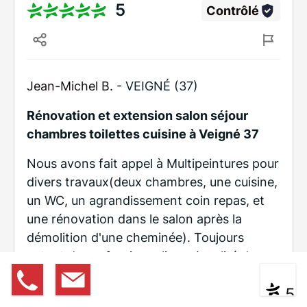
5
Contrôlé
Jean-Michel B. -
VEIGNÉ (37)
Rénovation et extension salon séjour
chambres toilettes cuisine à Veigné 37
Nous avons fait appel à Multipeintures pour
divers travaux(deux chambres, une cuisine,
un WC, un agrandissement coin repas, et
une rénovation dans le salon après la
démolition d'une cheminée). Toujours
autant de professionnalisme (qualité de
travail, efficacité, soin, délai ...), et de
02 47 2
Devis
|
Contact
* ** **
5
gentillesse de la part des différentes