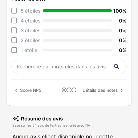
5 étoiles
100%
Rela
4 étoiles
0%
Cons
3 étoiles
0%
Qual
2 étoiles
0%
Suiv
1 étoile
0%
Rapp
Rec
Score NPS
Détails des notes
Résumé des avis
Basé sur les 54 avis de l'entreprise, créé avec l'IA
Aucun avis client disponible pour cette