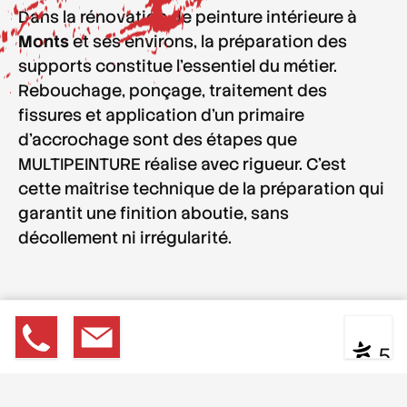
Dans la
rénovation de peinture intérieure
à
Monts
et ses environs,
la préparation des
supports constitue l'essentiel du métier
.
Rebouchage, ponçage, traitement des
fissures et application d'un primaire
d'accrochage sont des étapes que
MULTIPEINTURE réalise avec rigueur. C'est
cette
maîtrise technique de la préparation
qui
garantit une finition aboutie, sans
décollement ni irrégularité.
02 47 2
Devis
|
Contact
* ** **
NOTRE
PROCESSUS
5
D'INTERVENTION